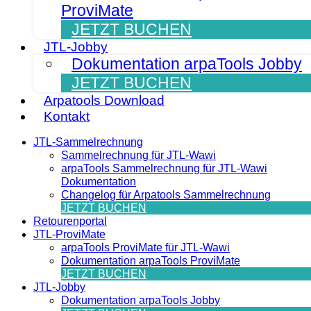
ProviMate
JETZT BUCHEN
JTL-Jobby
Dokumentation arpaTools Jobby
JETZT BUCHEN
Arpatools Download
Kontakt
JTL-Sammelrechnung
Sammelrechnung für JTL-Wawi
arpaTools Sammelrechnung für JTL-Wawi
Dokumentation
Changelog für Arpatools Sammelrechnung
JETZT BUCHEN
Retourenportal
JTL-ProviMate
arpaTools ProviMate für JTL-Wawi
Dokumentation arpaTools ProviMate
JETZT BUCHEN
JTL-Jobby
Dokumentation arpaTools Jobby