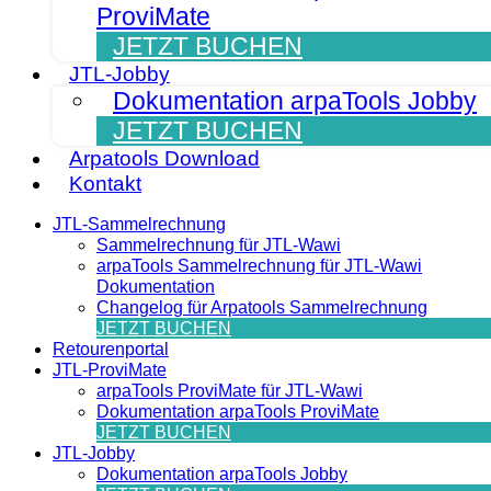
ProviMate
JETZT BUCHEN
JTL-Jobby
Dokumentation arpaTools Jobby
JETZT BUCHEN
Arpatools Download
Kontakt
JTL-Sammelrechnung
Sammelrechnung für JTL-Wawi
arpaTools Sammelrechnung für JTL-Wawi
Dokumentation
Changelog für Arpatools Sammelrechnung
JETZT BUCHEN
Retourenportal
JTL-ProviMate
arpaTools ProviMate für JTL-Wawi
Dokumentation arpaTools ProviMate
JETZT BUCHEN
JTL-Jobby
Dokumentation arpaTools Jobby