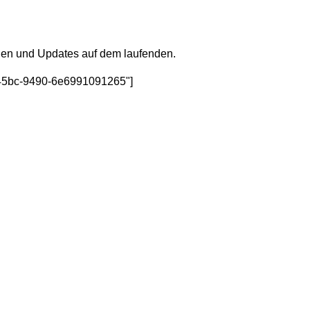
gen und Updates auf dem laufenden.
-45bc-9490-6e6991091265"]