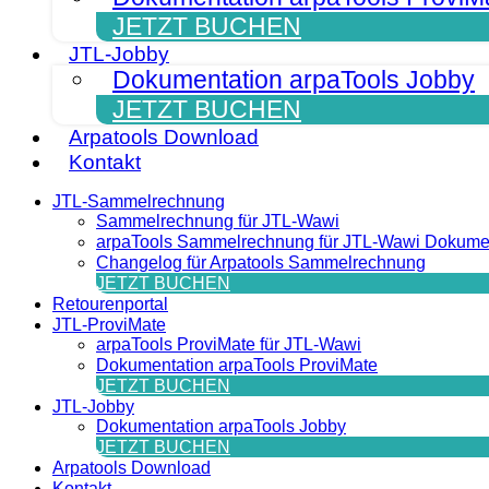
JETZT BUCHEN
JTL-Jobby
Dokumentation arpaTools Jobby
JETZT BUCHEN
Arpatools Download
Kontakt
JTL-Sammelrechnung
Sammelrechnung für JTL-Wawi
arpaTools Sammelrechnung für JTL-Wawi Dokume
Changelog für Arpatools Sammelrechnung
JETZT BUCHEN
Retourenportal
JTL-ProviMate
arpaTools ProviMate für JTL-Wawi
Dokumentation arpaTools ProviMate
JETZT BUCHEN
JTL-Jobby
Dokumentation arpaTools Jobby
JETZT BUCHEN
Arpatools Download
Kontakt