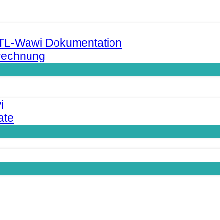
JTL-Wawi Dokumentation
rechnung
i
ate